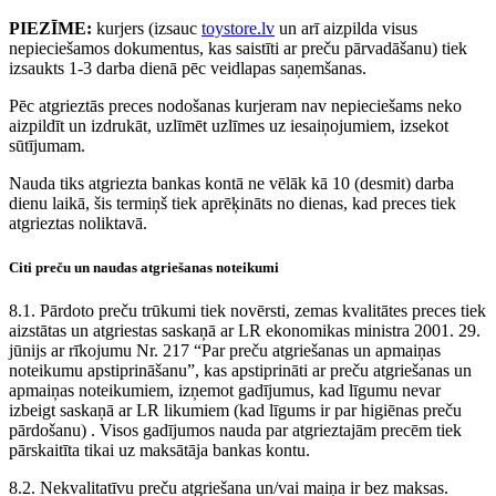
PIEZĪME:
kurjers (izsauc
toystore.lv
un arī aizpilda visus
nepieciešamos dokumentus, kas saistīti ar preču pārvadāšanu) tiek
izsaukts 1-3 darba dienā pēc veidlapas saņemšanas.
Pēc atgrieztās preces nodošanas kurjeram nav nepieciešams neko
aizpildīt un izdrukāt, uzlīmēt uzlīmes uz iesaiņojumiem, izsekot
sūtījumam.
Nauda tiks atgriezta bankas kontā ne vēlāk kā 10 (desmit) darba
dienu laikā, šis termiņš tiek aprēķināts no dienas, kad preces tiek
atgrieztas noliktavā.
Citi preču un naudas atgriešanas noteikumi
8.1. Pārdoto preču trūkumi tiek novērsti, zemas kvalitātes preces tiek
aizstātas un atgriestas saskaņā ar LR ekonomikas ministra 2001. 29.
jūnijs ar rīkojumu Nr. 217 “Par preču atgriešanas un apmaiņas
noteikumu apstiprināšanu”, kas apstiprināti ar preču atgriešanas un
apmaiņas noteikumiem, izņemot gadījumus, kad līgumu nevar
izbeigt saskaņā ar LR likumiem (kad līgums ir par higiēnas preču
pārdošanu) . Visos gadījumos nauda par atgrieztajām precēm tiek
pārskaitīta tikai uz maksātāja bankas kontu.
8.2. Nekvalitatīvu preču atgriešana un/vai maiņa ir bez maksas.