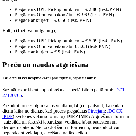
Piegāde uz DPD Pickup punktiem – € 2.80 (Iesk.PVN)
Piegāde uz Omniva pakomātu – € 3.63 (Iesk. PVN)
Piegāde ar kurjeru – € 6.50 (Iesk. PVN)
Baltijā (Lietuva un Igaunija):
Piegāde uz DPD Pickup punktiem – € 5.99 (Iesk. PVN)
Piegāde uz Omniva pakomātu: € 3.63 (Iesk.PVN)
Piegāde ar kurjeru – € 9 (Iesk. PVN)
Preču un naudas atgriešana
Lai atceltu vēl neapmaksātu pasūtījumu, nepieciešams:
Sazināties ar klientu apkalpošanas speciālistiem pa tālruni:
+371
27120705
.
Aizpildīt preces atgriešanas veidlapu,14 (četrpadsmit) kalendāro
dienu laikā no dienas, kad preces piegādātas
Pircējam
:
.DOCX
.PDF
(izvēlēties vēlamo formātu)
PIEZĪME:
Atgriešanas forma ir
jāaizpilda un faktiski jāparaksta, veidlapā jābūt patiesiem un
derīgiem datiem. Nenorādot šādu informāciju, neaizpildot vai
neparakstot veidlapu, atcelšana netiks veikta.