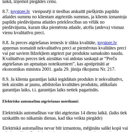
laikā, izņemot piegādes cenu.
8.7.
toystore.lv
vienpusēji ir tiesības atskaitīt piešķirtās papildu
atlaides summu no klientam atgrieztās summas, ja klients izmantoja
papildu piedāvājuma atlaides priekšrocības un vēlāk no
piedāvājuma, kuram tika piemērota atlaide, atcēla (atdeva) vismaz
vienu kvalitatīvu preci.
8.8. Ja preces atgriešanas iemesls ir slikta kvalitāte,
toystore.lv
apņemas nomainīt nekvalitatīvu preci ar piemērotas kvalitātes preci
vai par saviem līdzekļiem atgriezt par produktu samaksāto naudu.
Kvalitatīvas preces tiek aizstātas vai atdotas saskaņā ar “Preču
atgriešanas un apmaiņas noteikumiem”, kas apstiprināti ar
ekonomikas ministra 2001. gada 29. jūnija rīkojumu Nr. 217.
8.9. Ja klienta garantijas laikā iegādātais produkts ir nekvalitatīvs,
tiek aizstāts ar jaunu, atbilstošas kvalitātes produktu, atlikušais
garantijas laiks, t.i. garantijas laiks netiek pagarināts.
Elektrisko automašīnu atgriešanas noteikumi:
Elektriskās automašīnas var tikt atgrieztas 14 dienu laikā. (laiks tiek
uzskaitīts no nākamās dienas, kad tika veikta piegāde)
Elektriskā automašīna nevar būt izmantota, mēģināta salikt kopā vai