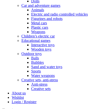
Dolls
Car and adventure games
Animals
Electric and radio controlled vehicles
Figurines and robots
Metal cars
Plastic cars
Weapons
Children’s electric car
Educational games
Interactive toys
Wooden toys
Outdoor toys
Balls
Bubbles
Sand and water toys
Sports
Water weapons
Creative sets, anti-stress
Anti-stress
Creative sets
About us
Wishlist
Login / Register