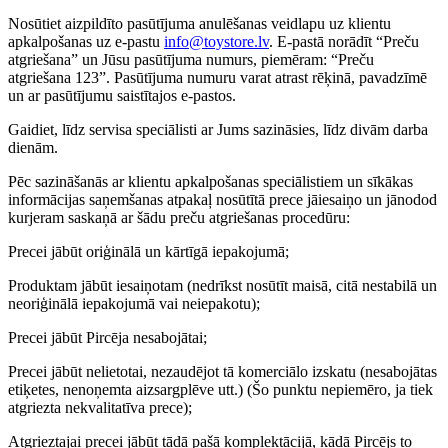
Nosūtiet aizpildīto pasūtījuma anulēšanas veidlapu uz klientu
apkalpošanas uz e-pastu
info@toystore.lv
. E-pastā norādīt “Preču
atgriešana” un Jūsu pasūtījuma numurs, piemēram: “Preču
atgriešana 123”. Pasūtījuma numuru varat atrast rēķinā, pavadzīmē
un ar pasūtījumu saistītajos e-pastos.
Gaidiet, līdz servisa speciālisti ar Jums sazināsies, līdz divām darba
dienām.
Pēc sazināšanās ar klientu apkalpošanas speciālistiem un sīkākas
informācijas saņemšanas atpakaļ nosūtītā prece jāiesaiņo un jānodod
kurjeram saskaņā ar šādu preču atgriešanas procedūru:
Precei jābūt oriģinālā un kārtīgā iepakojumā;
Produktam jābūt iesaiņotam (nedrīkst nosūtīt maisā, citā nestabilā un
neoriģinālā iepakojumā vai neiepakotu);
Precei jābūt Pircēja nesabojātai;
Precei jābūt nelietotai, nezaudējot tā komerciālo izskatu (nesabojātas
etiķetes, nenoņemta aizsargplēve utt.) (Šo punktu nepiemēro, ja tiek
atgriezta nekvalitatīva prece);
Atgrieztajai precei jābūt tādā pašā komplektācijā, kādā Pircējs to