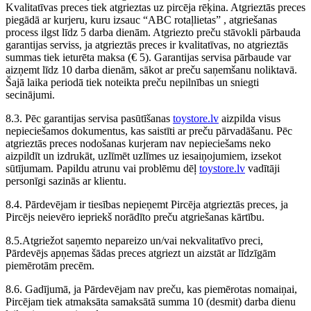
Kvalitatīvas preces tiek atgrieztas uz pircēja rēķina. Atgrieztās preces
piegādā ar kurjeru, kuru izsauc “ABC rotaļlietas” , atgriešanas
process ilgst līdz 5 darba dienām. Atgriezto preču stāvokli pārbauda
garantijas serviss, ja atgrieztās preces ir kvalitatīvas, no atgrieztās
summas tiek ieturēta maksa (€ 5). Garantijas servisa pārbaude var
aizņemt līdz 10 darba dienām, sākot ar preču saņemšanu noliktavā.
Šajā laika periodā tiek noteikta preču nepilnības un sniegti
secinājumi.
8.3. Pēc garantijas servisa pasūtīšanas
toystore.lv
aizpilda visus
nepieciešamos dokumentus, kas saistīti ar preču pārvadāšanu. Pēc
atgrieztās preces nodošanas kurjeram nav nepieciešams neko
aizpildīt un izdrukāt, uzlīmēt uzlīmes uz iesaiņojumiem, izsekot
sūtījumam. Papildu atrunu vai problēmu dēļ
toystore.lv
vadītāji
personīgi sazinās ar klientu.
8.4. Pārdevējam ir tiesības nepieņemt Pircēja atgrieztās preces, ja
Pircējs neievēro iepriekš norādīto preču atgriešanas kārtību.
8.5.Atgriežot saņemto nepareizo un/vai nekvalitatīvo preci,
Pārdevējs apņemas šādas preces atgriezt un aizstāt ar līdzīgām
piemērotām precēm.
8.6. Gadījumā, ja Pārdevējam nav preču, kas piemērotas nomaiņai,
Pircējam tiek atmaksāta samaksātā summa 10 (desmit) darba dienu