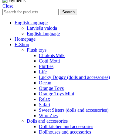
Close
Search
English language
Latviešu valoda
English language
Homepage
E-Shop
Plush toys
Choko&Milk
Cotti Motti
Fluffies
Life
Lucky Doggy (dolls and accessories)
Ocean
Orange Toys
Orange Toys Mini
Relax
Safari
Sweet Sisters (dolls and accessories)
Who Zies
Dolls and accessories
Doll kitchen and accessories
Dollhouses and accessories