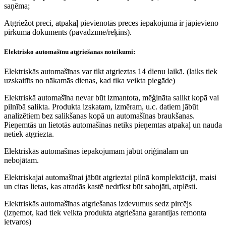
saņēma;
Atgriežot preci, atpakaļ pievienotās preces iepakojumā ir jāpievieno
pirkuma dokuments (pavadzīme/rēķins).
Elektrisko automašīnu atgriešanas noteikumi:
Elektriskās automašīnas var tikt atgrieztas 14 dienu laikā. (laiks tiek
uzskaitīts no nākamās dienas, kad tika veikta piegāde)
Elektriskā automašīna nevar būt izmantota, mēģināta salikt kopā vai
pilnībā salikta. Produkta izskatam, izmēram, u.c. datiem jābūt
analizētiem bez salikšanas kopā un automašīnas braukšanas.
Pieņemtās un lietotās automašīnas netiks pieņemtas atpakaļ un nauda
netiek atgriezta.
Elektriskās automašīnas iepakojumam jābūt oriģinālam un
nebojātam.
Elektriskajai automašīnai jābūt atgrieztai pilnā komplektācijā, maisi
un citas lietas, kas atradās kastē nedrīkst būt sabojāti, atplēsti.
Elektriskās automašīnas atgriešanas izdevumus sedz pircējs
(izņemot, kad tiek veikta produkta atgriešana garantijas remonta
ietvaros)