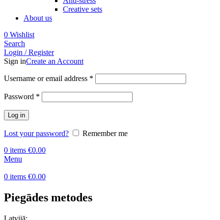
Anti-stress
Creative sets
About us
0
Wishlist
Search
Login / Register
Sign in
Create an Account
Required
Username or email address
*
Required
Password
*
Log in
Lost your password?
Remember me
0
items
€
0.00
Menu
0
items
€
0.00
Piegādes metodes
Latvijā: