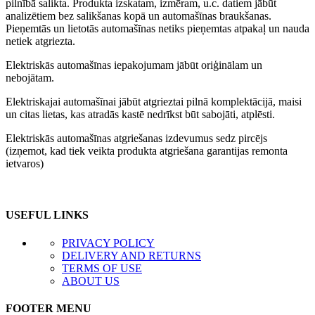
pilnībā salikta. Produkta izskatam, izmēram, u.c. datiem jābūt
analizētiem bez salikšanas kopā un automašīnas braukšanas.
Pieņemtās un lietotās automašīnas netiks pieņemtas atpakaļ un nauda
netiek atgriezta.
Elektriskās automašīnas iepakojumam jābūt oriģinālam un
nebojātam.
Elektriskajai automašīnai jābūt atgrieztai pilnā komplektācijā, maisi
un citas lietas, kas atradās kastē nedrīkst būt sabojāti, atplēsti.
Elektriskās automašīnas atgriešanas izdevumus sedz pircējs
(izņemot, kad tiek veikta produkta atgriešana garantijas remonta
ietvaros)
USEFUL LINKS
PRIVACY POLICY
DELIVERY AND RETURNS
TERMS OF USE
ABOUT US
FOOTER MENU