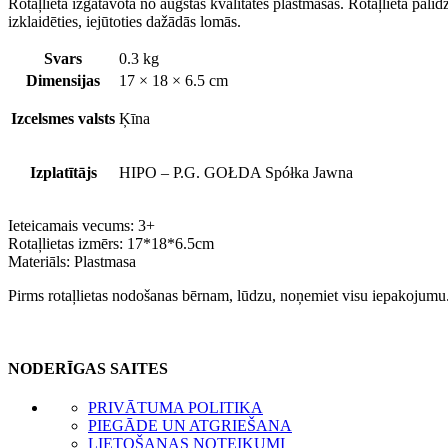
Rotaļlieta izgatavota no augstas kvalitātes plastmasas. Rotaļlieta palīdzē
izklaidēties, iejūtoties dažādās lomās.
Svars
0.3 kg
Dimensijas
17 × 18 × 6.5 cm
Izcelsmes valsts
Ķīna
Izplatītājs
HIPO – P.G. GOŁDA Spółka Jawna
Ieteicamais vecums: 3+
Rotaļlietas izmērs: 17*18*6.5cm
Materiāls: Plastmasa
Pirms rotaļlietas nodošanas bērnam, lūdzu, noņemiet visu iepakojumu
NODERĪGAS SAITES
PRIVĀTUMA POLITIKA
PIEGĀDE UN ATGRIEŠANA
LIETOŠANAS NOTEIKUMI