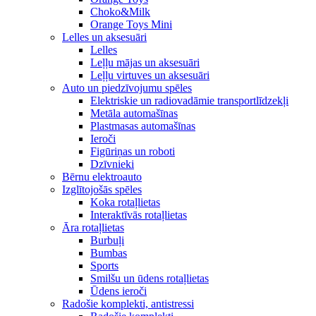
Choko&Milk
Orange Toys Mini
Lelles un aksesuāri
Lelles
Leļļu mājas un aksesuāri
Leļļu virtuves un aksesuāri
Auto un piedzīvojumu spēles
Elektriskie un radiovadāmie transportlīdzekļi
Metāla automašīnas
Plastmasas automašīnas
Ieroči
Figūriņas un roboti
Dzīvnieki
Bērnu elektroauto
Izglītojošās spēles
Koka rotaļlietas
Interaktīvās rotaļlietas
Āra rotaļlietas
Burbuļi
Bumbas
Sports
Smilšu un ūdens rotaļlietas
Ūdens ieroči
Radošie komplekti, antistressi