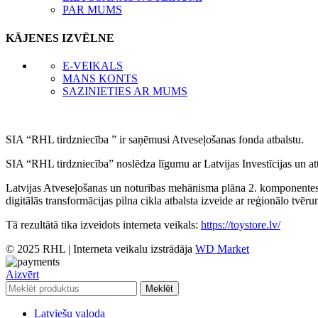
PAR MUMS
KĀJENES IZVĒLNE
E-VEIKALS
MANS KONTS
SAZINIETIES AR MUMS
SIA “RHL tirdzniecība ” ir saņēmusi Atveseļošanas fonda atbalstu.
SIA “RHL tirdzniecība” noslēdza līgumu ar Latvijas Investīcijas un at
Latvijas Atveseļošanas un noturības mehānisma plāna 2. komponentes “
digitālās transformācijas pilna cikla atbalsta izveide ar reģionālo tvēr
Tā rezultātā tika izveidots interneta veikals:
https://toystore.lv/
© 2025 RHL
|
Interneta veikalu izstrādāja
WD Market
Aizvērt
Meklēt
Latviešu valoda