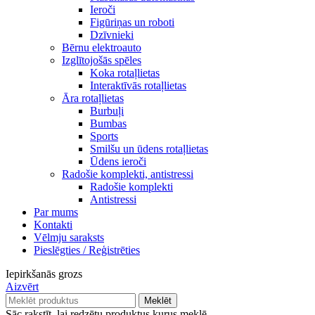
Ieroči
Figūriņas un roboti
Dzīvnieki
Bērnu elektroauto
Izglītojošās spēles
Koka rotaļlietas
Interaktīvās rotaļlietas
Āra rotaļlietas
Burbuļi
Bumbas
Sports
Smilšu un ūdens rotaļlietas
Ūdens ieroči
Radošie komplekti, antistressi
Radošie komplekti
Antistressi
Par mums
Kontakti
Vēlmju saraksts
Pieslēgties / Reģistrēties
Iepirkšanās grozs
Aizvērt
Meklēt
Sāc rakstīt, lai redzētu produktus kurus meklē.