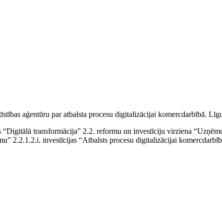
tīstības aģentūru par atbalsta procesu digitalizācijai komercdarbībā. 
Digitālā transformācija” 2.2. reformu un investīciju virziena “Uzņēmu
umu” 2.2.1.2.i. investīcijas “Atbalsts procesu digitalizācijai komercdarbīb