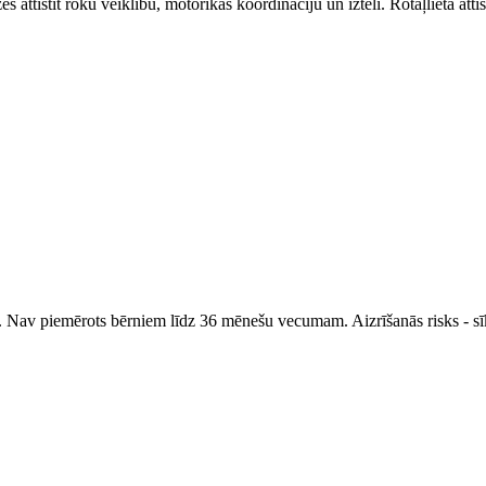
s attīstīt roku veiklību, motorikas koordināciju un iztēli. Rotaļlieta attīs
. Nav piemērots bērniem līdz 36 mēnešu vecumam. Aizrīšanās risks - sīk