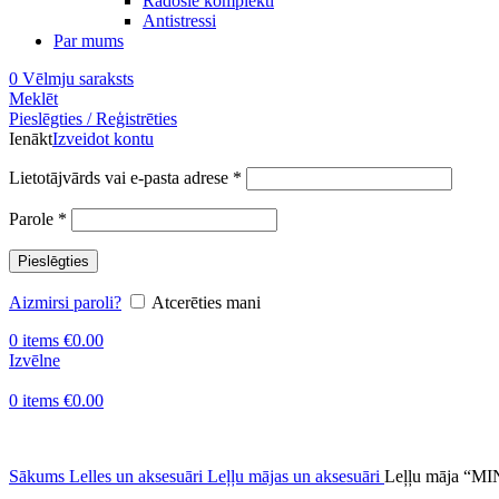
Radošie komplekti
Antistressi
Par mums
0
Vēlmju saraksts
Meklēt
Pieslēgties / Reģistrēties
Ienākt
Izveidot kontu
Obligāts
Lietotājvārds vai e-pasta adrese
*
Obligāts
Parole
*
Pieslēgties
Aizmirsi paroli?
Atcerēties mani
0
items
€
0.00
Izvēlne
0
items
€
0.00
Sākums
Lelles un aksesuāri
Leļļu mājas un aksesuāri
Leļļu māja “MI