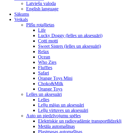
Latviešu valoda
English language
Sākums
Veikals
Plīšu rotaļlietas
Life
Lucky Doggy (lelles un aksesuāri)
Cotti motti
Sweet Sisters (lelles un aksesuāri)
Relax
Ocean
Who Zies
Fluffies
Safari
Orange Toys Mini
Choko&Milk
Orange Toys
Lelles un aksesuāri
Lelles
Leļļu mājas un aksesuāri
Leļļu virtuves un aksesuāri
Auto un piedzīvojumu spēles
Elektriskie un radiovadāmie transportlīdzekļi
Metāla automašīnas
Plastmasas automašīnas