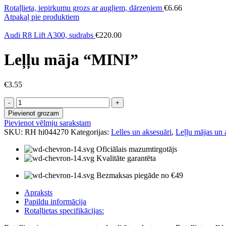
Rotaļlieta, iepirkumu grozs ar augļiem, dārzeņiem
€
6.66
Atpakaļ pie produktiem
Audi R8 Lift A300, sudrabs
€
220.00
Leļļu māja “MINI”
€
3.55
Leļļu
māja
Pievienot grozam
"MINI"
Pievienot vēlmju sarakstam
daudzums
SKU:
RH hi044270
Kategorijas:
Lelles un aksesuāri
,
Leļļu mājas un 
Oficiālais mazumtirgotājs
Kvalitāte garantēta
Bezmaksas piegāde no €49
Apraksts
Papildu informācija
Rotaļlietas specifikācijas: