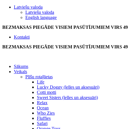
Latviešu valoda
Latviešu valoda
English language
BEZMAKSAS PIEGĀDE VISIEM PASŪTĪJUMIEM VIRS 49
Kontakti
BEZMAKSAS PIEGĀDE VISIEM PASŪTĪJUMIEM VIRS 49
Sākums
Veikals
Plīšu rotaļlietas
Life
Lucky Doggy (lelles un aksesuāri)
Cotti motti
Sweet Sisters (lelles un aksesuāri)
Relax
Ocean
Who Zies
Fluffies
Safari
Orange Toys