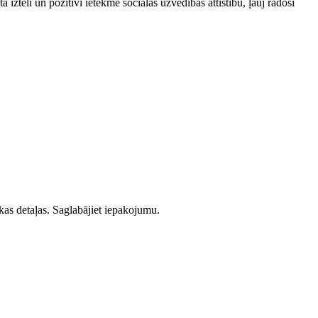
ta iztēli un pozitīvi ietekmē sociālās uzvedības attīstību, ļauj radoši
as detaļas. Saglabājiet iepakojumu.