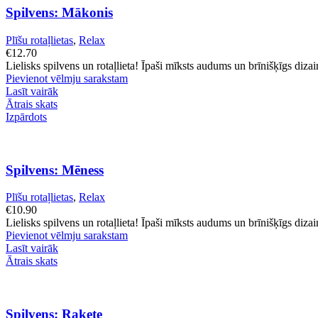
Spilvens: Mākonis
Plīšu rotaļlietas
,
Relax
€
12.70
Lielisks spilvens un rotaļlieta! Īpaši mīksts audums un brīnišķīgs dizai
Pievienot vēlmju sarakstam
Lasīt vairāk
Ātrais skats
Izpārdots
Spilvens: Mēness
Plīšu rotaļlietas
,
Relax
€
10.90
Lielisks spilvens un rotaļlieta! Īpaši mīksts audums un brīnišķīgs dizai
Pievienot vēlmju sarakstam
Lasīt vairāk
Ātrais skats
Spilvens: Raķete