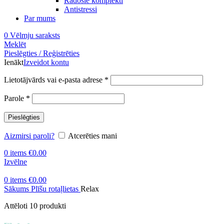
Radošie komplekti
Antistressi
Par mums
0
Vēlmju saraksts
Meklēt
Pieslēgties / Reģistrēties
Ienākt
Izveidot kontu
Obligāts
Lietotājvārds vai e-pasta adrese
*
Obligāts
Parole
*
Pieslēgties
Aizmirsi paroli?
Atcerēties mani
0
items
€
0.00
Izvēlne
0
items
€
0.00
Sākums
Plīšu rotaļlietas
Relax
Attēloti 10 produkti