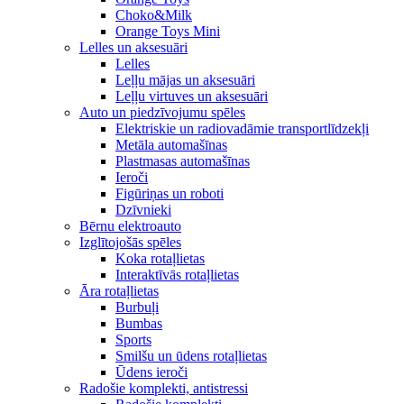
Choko&Milk
Orange Toys Mini
Lelles un aksesuāri
Lelles
Leļļu mājas un aksesuāri
Leļļu virtuves un aksesuāri
Auto un piedzīvojumu spēles
Elektriskie un radiovadāmie transportlīdzekļi
Metāla automašīnas
Plastmasas automašīnas
Ieroči
Figūriņas un roboti
Dzīvnieki
Bērnu elektroauto
Izglītojošās spēles
Koka rotaļlietas
Interaktīvās rotaļlietas
Āra rotaļlietas
Burbuļi
Bumbas
Sports
Smilšu un ūdens rotaļlietas
Ūdens ieroči
Radošie komplekti, antistressi