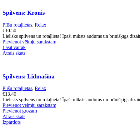
Spilvens: Kronis
Plīšu rotaļlietas
,
Relax
€
10.50
Lielisks spilvens un rotaļlieta! Īpaši mīksts audums un brīnišķīgs dizai
Pievienot vēlmju sarakstam
Lasīt vairāk
Ātrais skats
Spilvens: Lidmašīna
Plīšu rotaļlietas
,
Relax
€
13.40
Lielisks spilvens un rotaļlieta! Īpaši mīksts audums un brīnišķīgs dizai
Pievienot vēlmju sarakstam
Pievienot grozam
Ātrais skats
Izpārdots