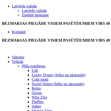
Latviešu valoda
Latviešu valoda
English language
BEZMAKSAS PIEGĀDE VISIEM PASŪTĪJUMIEM VIRS 49
Kontakti
BEZMAKSAS PIEGĀDE VISIEM PASŪTĪJUMIEM VIRS 49
Sākums
Veikals
Plīšu rotaļlietas
Life
Lucky Doggy (lelles un aksesuāri)
Cotti motti
Sweet Sisters (lelles un aksesuāri)
Relax
Ocean
Who Zies
Fluffies
Safari
Orange Toys