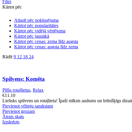
Filtri
Kārtot pēc
Atlasīt pēc noklusējuma
Kārtot pēc popularitātes
Kārtot pēc vidējā vērtējuma
Kārtot pēc jaunākā
Kārtot pēc cenas: zema līdz augsta
Kārtot pēc cenas: augsta līdz zema
Rādīt
9
12
18
24
Spilvens: Komēta
Plīšu rotaļlietas
,
Relax
€
11.10
Lielisks spilvens un rotaļlieta! Īpaši mīksts audums un brīnišķīgs dizai
Pievienot vēlmju sarakstam
Pievienot grozam
Ātrais skats
Izpārdots