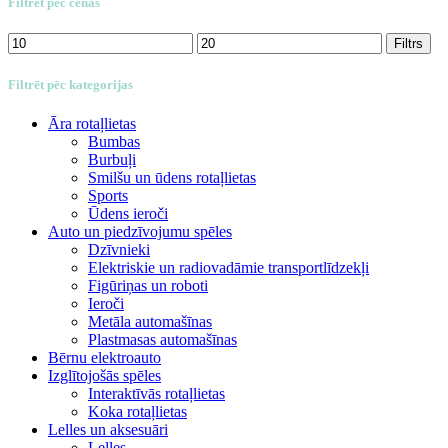
Filtrēt pēc cenas
Min.
Maks.
Filtrs
cena
cena
Filtrēt pēc kategorijas
Āra rotaļlietas
Bumbas
Burbuļi
Smilšu un ūdens rotaļlietas
Sports
Ūdens ieroči
Auto un piedzīvojumu spēles
Dzīvnieki
Elektriskie un radiovadāmie transportlīdzekļi
Figūriņas un roboti
Ieroči
Metāla automašīnas
Plastmasas automašīnas
Bērnu elektroauto
Izglītojošās spēles
Interaktīvās rotaļlietas
Koka rotaļlietas
Lelles un aksesuāri
Lelles