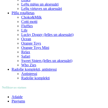
Leļļu mājas un aksesuāri
Leļļu virtuves un aksesuāri
Plīšu rotaļlietas
Choko&Milk
Cotti motti
Fluffies
Life
Lucky Doggy (lelles un aksesuāri)
Ocean
Orange Toys
Orange Toys Mini
Relax
Safari
Sweet Sisters (lelles un aksesuāri)
Who Zies
Radošie komplekti, antistressi
Antistressi
Radošie komplekti
Noliktavas statuss
Atlaide
Pieejams