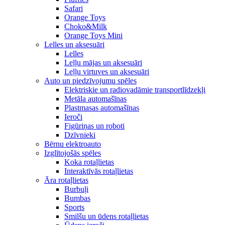
Safari
Orange Toys
Choko&Milk
Orange Toys Mini
Lelles un aksesuāri
Lelles
Leļļu mājas un aksesuāri
Leļļu virtuves un aksesuāri
Auto un piedzīvojumu spēles
Elektriskie un radiovadāmie transportlīdzekļi
Metāla automašīnas
Plastmasas automašīnas
Ieroči
Figūriņas un roboti
Dzīvnieki
Bērnu elektroauto
Izglītojošās spēles
Koka rotaļlietas
Interaktīvās rotaļlietas
Āra rotaļlietas
Burbuļi
Bumbas
Sports
Smilšu un ūdens rotaļlietas