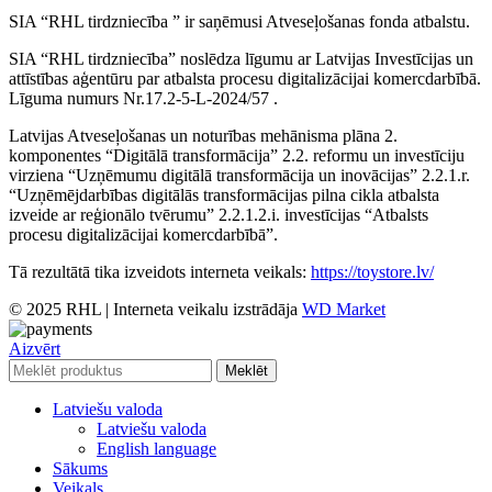
SIA “RHL tirdzniecība ” ir saņēmusi Atveseļošanas fonda atbalstu.
SIA “RHL tirdzniecība” noslēdza līgumu ar Latvijas Investīcijas un
attīstības aģentūru par atbalsta procesu digitalizācijai komercdarbībā.
Līguma numurs Nr.17.2-5-L-2024/57 .
Latvijas Atveseļošanas un noturības mehānisma plāna 2.
komponentes “Digitālā transformācija” 2.2. reformu un investīciju
virziena “Uzņēmumu digitālā transformācija un inovācijas” 2.2.1.r.
“Uzņēmējdarbības digitālās transformācijas pilna cikla atbalsta
izveide ar reģionālo tvērumu” 2.2.1.2.i. investīcijas “Atbalsts
procesu digitalizācijai komercdarbībā”.
Tā rezultātā tika izveidots interneta veikals:
https://toystore.lv/
© 2025 RHL
|
Interneta veikalu izstrādāja
WD Market
Aizvērt
Meklēt
Latviešu valoda
Latviešu valoda
English language
Sākums
Veikals