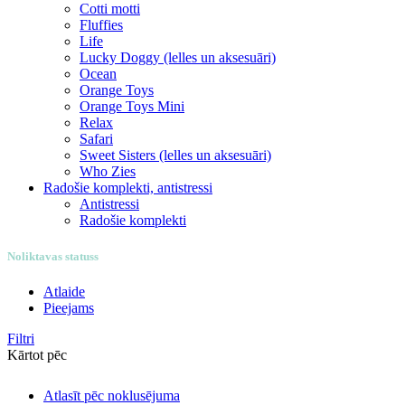
Cotti motti
Fluffies
Life
Lucky Doggy (lelles un aksesuāri)
Ocean
Orange Toys
Orange Toys Mini
Relax
Safari
Sweet Sisters (lelles un aksesuāri)
Who Zies
Radošie komplekti, antistressi
Antistressi
Radošie komplekti
Noliktavas statuss
Atlaide
Pieejams
Filtri
Kārtot pēc
Atlasīt pēc noklusējuma