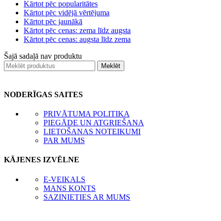
Kārtot pēc popularitātes
Kārtot pēc vidējā vērtējuma
Kārtot pēc jaunākā
Kārtot pēc cenas: zema līdz augsta
Kārtot pēc cenas: augsta līdz zema
Šajā sadaļā nav produktu
Meklēt
NODERĪGAS SAITES
PRIVĀTUMA POLITIKA
PIEGĀDE UN ATGRIEŠANA
LIETOŠANAS NOTEIKUMI
PAR MUMS
KĀJENES IZVĒLNE
E-VEIKALS
MANS KONTS
SAZINIETIES AR MUMS