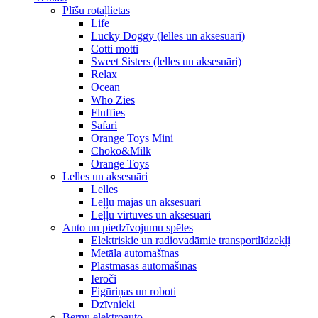
Plīšu rotaļlietas
Life
Lucky Doggy (lelles un aksesuāri)
Cotti motti
Sweet Sisters (lelles un aksesuāri)
Relax
Ocean
Who Zies
Fluffies
Safari
Orange Toys Mini
Choko&Milk
Orange Toys
Lelles un aksesuāri
Lelles
Leļļu mājas un aksesuāri
Leļļu virtuves un aksesuāri
Auto un piedzīvojumu spēles
Elektriskie un radiovadāmie transportlīdzekļi
Metāla automašīnas
Plastmasas automašīnas
Ieroči
Figūriņas un roboti
Dzīvnieki
Bērnu elektroauto