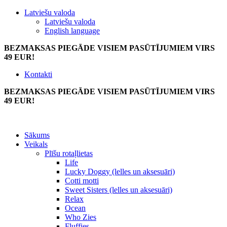
Latviešu valoda
Latviešu valoda
English language
BEZMAKSAS PIEGĀDE VISIEM PASŪTĪJUMIEM VIRS
49 EUR!
Kontakti
BEZMAKSAS PIEGĀDE VISIEM PASŪTĪJUMIEM VIRS
49 EUR!
Sākums
Veikals
Plīšu rotaļlietas
Life
Lucky Doggy (lelles un aksesuāri)
Cotti motti
Sweet Sisters (lelles un aksesuāri)
Relax
Ocean
Who Zies
Fluffies