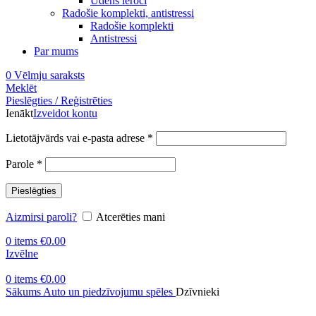
Ūdens ieroči
Radošie komplekti, antistressi
Radošie komplekti
Antistressi
Par mums
0
Vēlmju saraksts
Meklēt
Pieslēgties / Reģistrēties
Ienākt
Izveidot kontu
Obligāts
Lietotājvārds vai e-pasta adrese
*
Obligāts
Parole
*
Pieslēgties
Aizmirsi paroli?
Atcerēties mani
0
items
€
0.00
Izvēlne
0
items
€
0.00
Sākums
Auto un piedzīvojumu spēles
Dzīvnieki