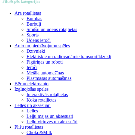
Filtrēt pēc kategorijas
Āra rotaļlietas
Bumbas
Burbuļi
Smilšu un ūdens rotaļlietas
Sports
Ūdens ieroči
Auto un piedzīvojumu spēles
Dzīvnieki
Elektriskie un radiovadāmie transportlīdzekļi
Figūriņas un roboti
Ieroči
Metāla automašīnas
Plastmasas automašīnas
Bērnu elektroauto
Izglītojošās spēles
Interaktīvās rotaļlietas
Koka rotaļlietas
Lelles un aksesuāri
Lelles
Leļļu mājas un aksesuāri
Leļļu virtuves un aksesuāri
Plīšu rotaļlietas
Choko&Milk