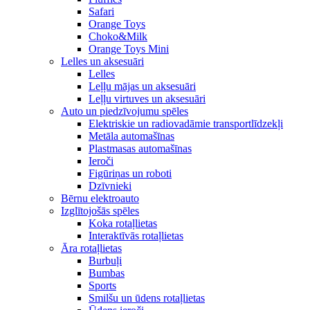
Safari
Orange Toys
Choko&Milk
Orange Toys Mini
Lelles un aksesuāri
Lelles
Leļļu mājas un aksesuāri
Leļļu virtuves un aksesuāri
Auto un piedzīvojumu spēles
Elektriskie un radiovadāmie transportlīdzekļi
Metāla automašīnas
Plastmasas automašīnas
Ieroči
Figūriņas un roboti
Dzīvnieki
Bērnu elektroauto
Izglītojošās spēles
Koka rotaļlietas
Interaktīvās rotaļlietas
Āra rotaļlietas
Burbuļi
Bumbas
Sports
Smilšu un ūdens rotaļlietas