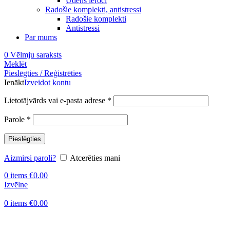
Ūdens ieroči
Radošie komplekti, antistressi
Radošie komplekti
Antistressi
Par mums
0
Vēlmju saraksts
Meklēt
Pieslēgties / Reģistrēties
Ienākt
Izveidot kontu
Obligāts
Lietotājvārds vai e-pasta adrese
*
Obligāts
Parole
*
Pieslēgties
Aizmirsi paroli?
Atcerēties mani
0
items
€
0.00
Izvēlne
0
items
€
0.00