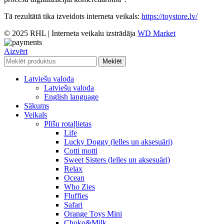
Tā rezultātā tika izveidots interneta veikals:
https://toystore.lv/
© 2025 RHL
|
Interneta veikalu izstrādāja
WD Market
Aizvērt
Meklēt
Latviešu valoda
Latviešu valoda
English language
Sākums
Veikals
Plīšu rotaļlietas
Life
Lucky Doggy (lelles un aksesuāri)
Cotti motti
Sweet Sisters (lelles un aksesuāri)
Relax
Ocean
Who Zies
Fluffies
Safari
Orange Toys Mini
Choko&Milk