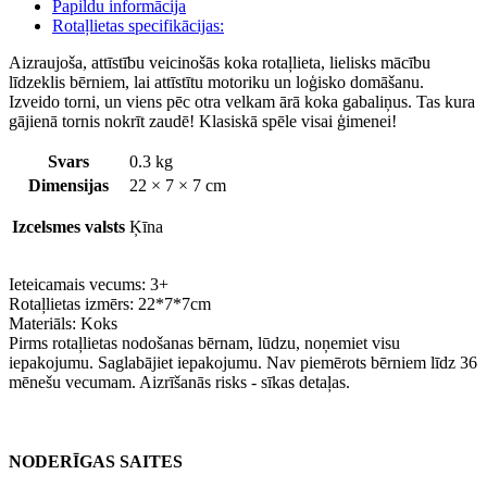
Papildu informācija
Rotaļlietas specifikācijas:
Aizraujoša, attīstību veicinošās koka rotaļlieta, lielisks mācību
līdzeklis bērniem, lai attīstītu motoriku un loģisko domāšanu.
Izveido torni, un viens pēc otra velkam ārā koka gabaliņus. Tas kura
gājienā tornis nokrīt zaudē! Klasiskā spēle visai ģimenei!
Svars
0.3 kg
Dimensijas
22 × 7 × 7 cm
Izcelsmes valsts
Ķīna
Ieteicamais vecums: 3+
Rotaļlietas izmērs: 22*7*7cm
Materiāls: Koks
Pirms rotaļlietas nodošanas bērnam, lūdzu, noņemiet visu
iepakojumu. Saglabājiet iepakojumu. Nav piemērots bērniem līdz 36
mēnešu vecumam. Aizrīšanās risks - sīkas detaļas.
NODERĪGAS SAITES