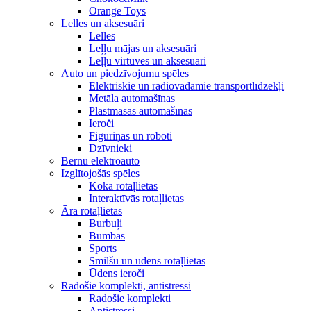
Orange Toys
Lelles un aksesuāri
Lelles
Leļļu mājas un aksesuāri
Leļļu virtuves un aksesuāri
Auto un piedzīvojumu spēles
Elektriskie un radiovadāmie transportlīdzekļi
Metāla automašīnas
Plastmasas automašīnas
Ieroči
Figūriņas un roboti
Dzīvnieki
Bērnu elektroauto
Izglītojošās spēles
Koka rotaļlietas
Interaktīvās rotaļlietas
Āra rotaļlietas
Burbuļi
Bumbas
Sports
Smilšu un ūdens rotaļlietas
Ūdens ieroči
Radošie komplekti, antistressi
Radošie komplekti
Antistressi