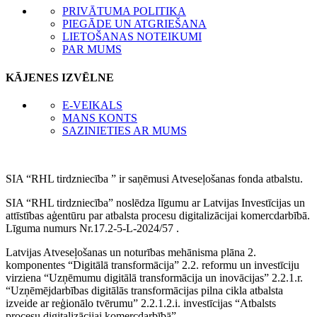
PRIVĀTUMA POLITIKA
PIEGĀDE UN ATGRIEŠANA
LIETOŠANAS NOTEIKUMI
PAR MUMS
KĀJENES IZVĒLNE
E-VEIKALS
MANS KONTS
SAZINIETIES AR MUMS
SIA “RHL tirdzniecība ” ir saņēmusi Atveseļošanas fonda atbalstu.
SIA “RHL tirdzniecība” noslēdza līgumu ar Latvijas Investīcijas un
attīstības aģentūru par atbalsta procesu digitalizācijai komercdarbībā.
Līguma numurs Nr.17.2-5-L-2024/57 .
Latvijas Atveseļošanas un noturības mehānisma plāna 2.
komponentes “Digitālā transformācija” 2.2. reformu un investīciju
virziena “Uzņēmumu digitālā transformācija un inovācijas” 2.2.1.r.
“Uzņēmējdarbības digitālās transformācijas pilna cikla atbalsta
izveide ar reģionālo tvērumu” 2.2.1.2.i. investīcijas “Atbalsts
procesu digitalizācijai komercdarbībā”.