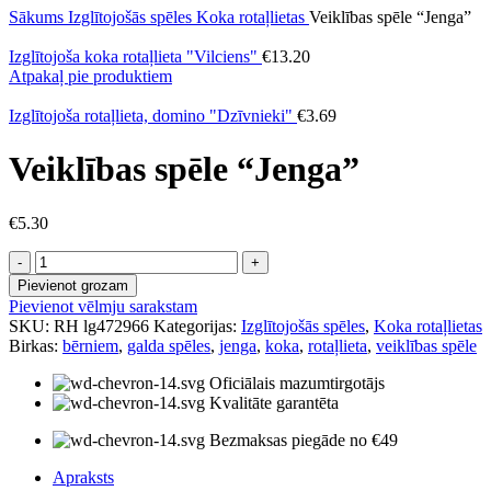
Sākums
Izglītojošās spēles
Koka rotaļlietas
Veiklības spēle “Jenga”
Izglītojoša koka rotaļlieta "Vilciens"
€
13.20
Atpakaļ pie produktiem
Izglītojoša rotaļlieta, domino "Dzīvnieki"
€
3.69
Veiklības spēle “Jenga”
€
5.30
Veiklības
spēle
Pievienot grozam
"Jenga"
Pievienot vēlmju sarakstam
daudzums
SKU:
RH lg472966
Kategorijas:
Izglītojošās spēles
,
Koka rotaļlietas
Birkas:
bērniem
,
galda spēles
,
jenga
,
koka
,
rotaļlieta
,
veiklības spēle
Oficiālais mazumtirgotājs
Kvalitāte garantēta
Bezmaksas piegāde no €49
Apraksts