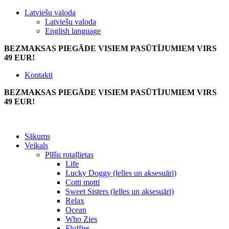
Latviešu valoda
Latviešu valoda
English language
BEZMAKSAS PIEGĀDE VISIEM PASŪTĪJUMIEM VIRS
49 EUR!
Kontakti
BEZMAKSAS PIEGĀDE VISIEM PASŪTĪJUMIEM VIRS
49 EUR!
Sākums
Veikals
Plīšu rotaļlietas
Life
Lucky Doggy (lelles un aksesuāri)
Cotti motti
Sweet Sisters (lelles un aksesuāri)
Relax
Ocean
Who Zies
Fluffies