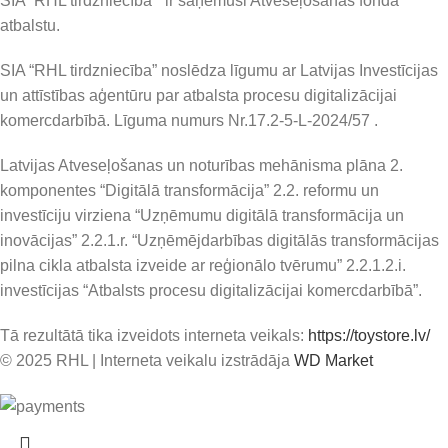
SIA “RHL tirdzniecība ” ir saņēmusi Atveseļošanas fonda
atbalstu.
SIA “RHL tirdzniecība” noslēdza līgumu ar Latvijas Investīcijas
un attīstības aģentūru par atbalsta procesu digitalizācijai
komercdarbībā. Līguma numurs Nr.17.2-5-L-2024/57 .
Latvijas Atveseļošanas un noturības mehānisma plāna 2.
komponentes “Digitālā transformācija” 2.2. reformu un
investīciju virziena “Uzņēmumu digitālā transformācija un
inovācijas” 2.2.1.r. “Uzņēmējdarbības digitālās transformācijas
pilna cikla atbalsta izveide ar reģionālo tvērumu” 2.2.1.2.i.
investīcijas “Atbalsts procesu digitalizācijai komercdarbībā”.
Tā rezultātā tika izveidots interneta veikals:
https://toystore.lv/
© 2025 RHL
|
Interneta veikalu izstrādāja
WD Market