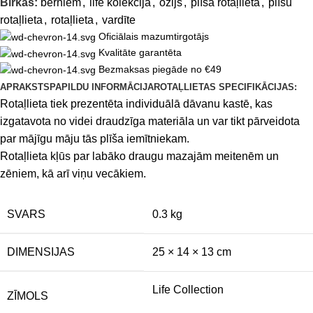
Birkas:
bērniem
,
life kolekcija
,
ozijs
,
plīša rotaļlieta
,
plīšu
rotaļlieta
,
rotaļlieta
,
vardīte
Oficiālais mazumtirgotājs
Kvalitāte garantēta
Bezmaksas piegāde no €49
APRAKSTS
PAPILDU INFORMĀCIJA
ROTAĻLIETAS SPECIFIKĀCIJAS:
Rotaļlieta tiek prezentēta individuālā dāvanu kastē, kas
izgatavota no videi draudzīga materiāla un var tikt pārveidota
par mājīgu māju tās plīša iemītniekam.
Rotaļlieta kļūs par labāko draugu mazajām meitenēm un
zēniem, kā arī viņu vecākiem.
SVARS
0.3 kg
DIMENSIJAS
25 × 14 × 13 cm
Life Collection
ZĪMOLS