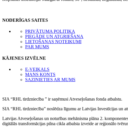
NODERĪGAS SAITES
PRIVĀTUMA POLITIKA
PIEGĀDE UN ATGRIEŠANA
LIETOŠANAS NOTEIKUMI
PAR MUMS
KĀJENES IZVĒLNE
E-VEIKALS
MANS KONTS
SAZINIETIES AR MUMS
SIA “RHL tirdzniecība ” ir saņēmusi Atveseļošanas fonda atbalstu.
SIA “RHL tirdzniecība” noslēdza līgumu ar Latvijas Investīcijas un at
Latvijas Atveseļošanas un noturības mehānisma plāna 2. komponentes “
digitālās transformācijas pilna cikla atbalsta izveide ar reģionālo tvēr