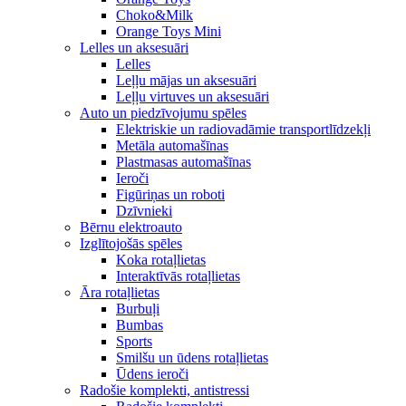
Choko&Milk
Orange Toys Mini
Lelles un aksesuāri
Lelles
Leļļu mājas un aksesuāri
Leļļu virtuves un aksesuāri
Auto un piedzīvojumu spēles
Elektriskie un radiovadāmie transportlīdzekļi
Metāla automašīnas
Plastmasas automašīnas
Ieroči
Figūriņas un roboti
Dzīvnieki
Bērnu elektroauto
Izglītojošās spēles
Koka rotaļlietas
Interaktīvās rotaļlietas
Āra rotaļlietas
Burbuļi
Bumbas
Sports
Smilšu un ūdens rotaļlietas
Ūdens ieroči
Radošie komplekti, antistressi