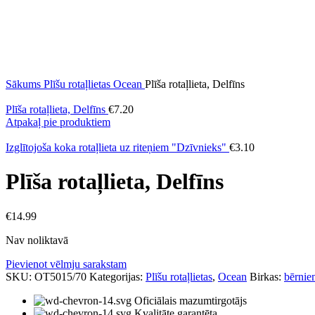
Sākums
Plīšu rotaļlietas
Ocean
Plīša rotaļlieta, Delfīns
Plīša rotaļlieta, Delfīns
€
7.20
Atpakaļ pie produktiem
Izglītojoša koka rotaļlieta uz riteņiem "Dzīvnieks"
€
3.10
Plīša rotaļlieta, Delfīns
€
14.99
Nav noliktavā
Pievienot vēlmju sarakstam
SKU:
OT5015/70
Kategorijas:
Plīšu rotaļlietas
,
Ocean
Birkas:
bērnie
Oficiālais mazumtirgotājs
Kvalitāte garantēta