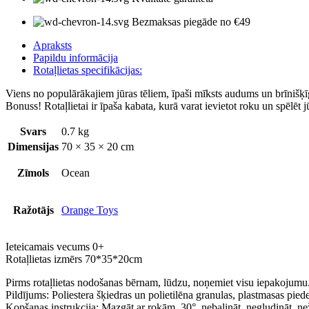
Bezmaksas piegāde no €49
Apraksts
Papildu informācija
Rotaļlietas specifikācijas:
Viens no populārākajiem jūras tēliem, īpaši mīksts audums un brīnišķī
Bonuss! Rotaļlietai ir īpaša kabata, kurā varat ievietot roku un spēlēt j
Svars
0.7 kg
Dimensijas
70 × 35 × 20 cm
Zīmols
Ocean
Ražotājs
Orange Toys
Ieteicamais vecums 0+
Rotaļlietas izmērs 70*35*20cm
Pirms rotaļlietas nodošanas bērnam, lūdzu, noņemiet visu iepakojumu
Pildījums: Poliestera šķiedras un polietilēna granulas, plastmasas pie
Kopšanas instrukcija: Mazgāt ar rokām, 30°, nebalināt, negludināt, n