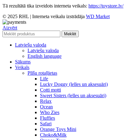
Tā rezultātā tika izveidots interneta veikals:
https://toystore.lv/
© 2025 RHL
|
Interneta veikalu izstrādāja
WD Market
Aizvērt
Meklēt
Latviešu valoda
Latviešu valoda
English language
Sākums
Veikals
Plīšu rotaļlietas
Life
Lucky Doggy (lelles un aksesuāri)
Cotti motti
Sweet Sisters (lelles un aksesuāri)
Relax
Ocean
Who Zies
Fluffies
Safari
Orange Toys Mini
Choko&Milk