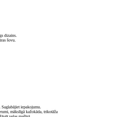
gs dizains.
ūras šovu.
. Saglabājiet iepakojumu.
derumi, mākslīgā kažokāda, trikotāža
ežāvēt veļas mašīnā