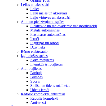
Orange Toys
Lelles un aksesuāri
Lelles
Leļļu mājas un aksesuāri
Leļļu virtuves un aksesuāri
Auto un piedzīvojumu spēles
Elektriskie un radiovadāmie transportlīdzekļi
Metāla automašīnas
Plastmasas automašīnas
Ieroči
Figūriņas un roboti
Dzīvnieki
Bērnu elektroauto
Izglītojošās spēles
Koka rotaļlietas
Interaktīvās rotaļlietas
Āra rotaļlietas
Burbuļi
Bumbas
Sports
Smilšu un ūdens rotaļlietas
Ūdens ieroči
Radošie komplekti, antistressi
Radošie komplekti
Antistressi