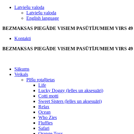
Latviešu valoda
Latviešu valoda
English language
BEZMAKSAS PIEGĀDE VISIEM PASŪTĪJUMIEM VIRS 49
Kontakti
BEZMAKSAS PIEGĀDE VISIEM PASŪTĪJUMIEM VIRS 49
Sākums
Veikals
Plīšu rotaļlietas
Life
Lucky Doggy (lelles un aksesuāri)
Cotti motti
Sweet Sisters (lelles un aksesuāri)
Relax
Ocean
Who Zies
Fluffies
Safari
Orange Toys