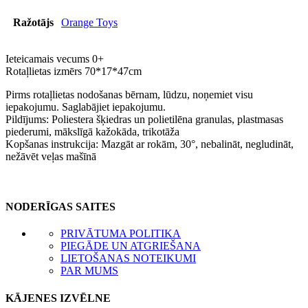
Ražotājs
Orange Toys
Ieteicamais vecums 0+
Rotaļlietas izmērs 70*17*47cm
Pirms rotaļlietas nodošanas bērnam, lūdzu, noņemiet visu
iepakojumu. Saglabājiet iepakojumu.
Pildījums: Poliestera šķiedras un polietilēna granulas, plastmasas
piederumi, mākslīgā kažokāda, trikotāža
Kopšanas instrukcija: Mazgāt ar rokām, 30°, nebalināt, negludināt,
nežāvēt veļas mašīnā
NODERĪGAS SAITES
PRIVĀTUMA POLITIKA
PIEGĀDE UN ATGRIEŠANA
LIETOŠANAS NOTEIKUMI
PAR MUMS
KĀJENES IZVĒLNE