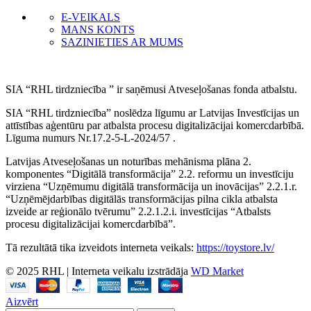
E-VEIKALS
MANS KONTS
SAZINIETIES AR MUMS
SIA “RHL tirdzniecība ” ir saņēmusi Atveseļošanas fonda atbalstu.
SIA “RHL tirdzniecība” noslēdza līgumu ar Latvijas Investīcijas un
attīstības aģentūru par atbalsta procesu digitalizācijai komercdarbībā.
Līguma numurs Nr.17.2-5-L-2024/57 .
Latvijas Atveseļošanas un noturības mehānisma plāna 2.
komponentes “Digitālā transformācija” 2.2. reformu un investīciju
virziena “Uzņēmumu digitālā transformācija un inovācijas” 2.2.1.r.
“Uzņēmējdarbības digitālās transformācijas pilna cikla atbalsta
izveide ar reģionālo tvērumu” 2.2.1.2.i. investīcijas “Atbalsts
procesu digitalizācijai komercdarbībā”.
Tā rezultātā tika izveidots interneta veikals:
https://toystore.lv/
© 2025 RHL
|
Interneta veikalu izstrādāja
WD Market
Aizvērt