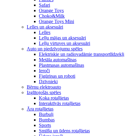
Safari
Orange Toys
Choko&Milk
Orange Toys Mini
Lelles un aksesuāri
Lelles
Leļļu mājas un aksesuāri
Leļļu virtuves un aksesuāri
Auto un piedzīvojumu spēles
Elektriskie un radiovadāmie transportlīdzekļi
Metāla automašīnas
Plastmasas automašīnas
Ieroči
Figūriņas un roboti
Dzīvnieki
Bērnu elektroauto
Izglītojošās spēles
Koka rotaļlietas
Interaktīvās rotaļlietas
Āra rotaļlietas
Burbuļi
Bumbas
Sports
Smilšu un ūdens rotaļlietas