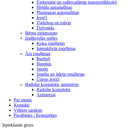
Elektriskie un radiovadāmie transportlīdzekļi
Metāla automašīnas
Plastmasas automašīnas
Ieroči
Figūriņas un roboti
Dzīvnieki
Bērnu elektroauto
Izglītojošās spēles
Koka rotaļlietas
Interaktīvās rotaļlietas
Āra rotaļlietas
Burbuļi
Bumbas
Sports
Smilšu un ūdens rotaļlietas
Ūdens ieroči
Radošie komplekti, antistressi
Radošie komplekti
Antistressi
Par mums
Kontakti
Vēlmju saraksts
Pieslēgties / Reģistrēties
Iepirkšanās grozs