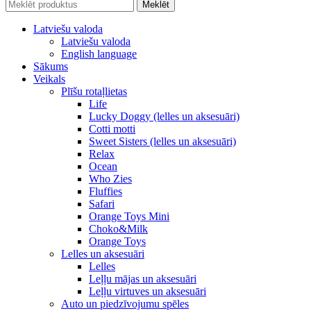
Meklēt
Latviešu valoda
Latviešu valoda
English language
Sākums
Veikals
Plīšu rotaļlietas
Life
Lucky Doggy (lelles un aksesuāri)
Cotti motti
Sweet Sisters (lelles un aksesuāri)
Relax
Ocean
Who Zies
Fluffies
Safari
Orange Toys Mini
Choko&Milk
Orange Toys
Lelles un aksesuāri
Lelles
Leļļu mājas un aksesuāri
Leļļu virtuves un aksesuāri
Auto un piedzīvojumu spēles