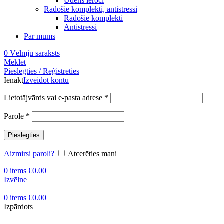
Ūdens ieroči
Radošie komplekti, antistressi
Radošie komplekti
Antistressi
Par mums
0
Vēlmju saraksts
Meklēt
Pieslēgties / Reģistrēties
Ienākt
Izveidot kontu
Obligāts
Lietotājvārds vai e-pasta adrese
*
Obligāts
Parole
*
Pieslēgties
Aizmirsi paroli?
Atcerēties mani
0
items
€
0.00
Izvēlne
0
items
€
0.00
Izpārdots