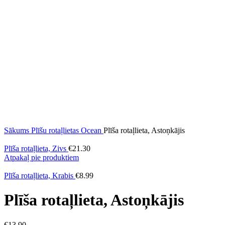
Sākums
Plīšu rotaļlietas
Ocean
Plīša rotaļlieta, Astoņkājis
Plīša rotaļlieta, Zivs
€
21.30
Atpakaļ pie produktiem
Plīša rotaļlieta, Krabis
€
8.99
Plīša rotaļlieta, Astoņkājis
€
13.90