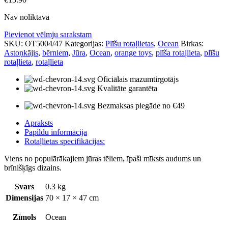
Nav noliktavā
Pievienot vēlmju sarakstam
SKU:
OT5004/47
Kategorijas:
Plīšu rotaļlietas
,
Ocean
Birkas:
Astoņkājis
,
bērniem
,
Jūra
,
Ocean
,
orange toys
,
plīša rotaļlieta
,
plīšu
rotaļlieta
,
rotaļlieta
Oficiālais mazumtirgotājs
Kvalitāte garantēta
Bezmaksas piegāde no €49
Apraksts
Papildu informācija
Rotaļlietas specifikācijas:
Viens no populārākajiem jūras tēliem, īpaši mīksts audums un
brīnišķīgs dizains.
Svars
0.3 kg
Dimensijas
70 × 17 × 47 cm
Zīmols
Ocean