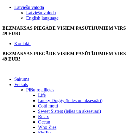
Latviešu valoda
Latviešu valoda
English language
BEZMAKSAS PIEGĀDE VISIEM PASŪTĪJUMIEM VIRS
49 EUR!
Kontakti
BEZMAKSAS PIEGĀDE VISIEM PASŪTĪJUMIEM VIRS
49 EUR!
Sākums
Veikals
Plīšu rotaļlietas
Life
Lucky Doggy (lelles un aksesuāri)
Cotti motti
Sweet Sisters (lelles un aksesuāri)
Relax
Ocean
Who Zies
Fluffies