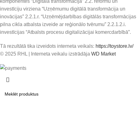
komponentes “Digitālā transformācija” 2.2. reformu un
investīciju virziena “Uzņēmumu digitālā transformācija un
inovācijas” 2.2.1.r. “Uzņēmējdarbības digitālās transformācijas
pilna cikla atbalsta izveide ar reģionālo tvērumu” 2.2.1.2.i.
investīcijas “Atbalsts procesu digitalizācijai komercdarbībā”.
Tā rezultātā tika izveidots interneta veikals:
https://toystore.lv/
© 2025 RHL
|
Interneta veikalu izstrādāja
WD Market
Meklēt
Sāc rakstīt, lai redzētu produktus kurus meklē.