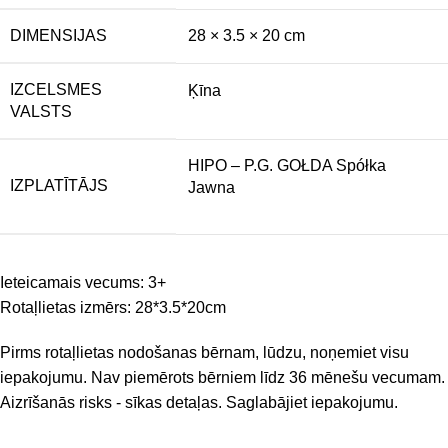
DIMENSIJAS
28 × 3.5 × 20 cm
IZCELSMES
Ķīna
VALSTS
HIPO – P.G. GOŁDA Spółka
IZPLATĪTĀJS
Jawna
Ieteicamais vecums: 3+
Rotaļlietas izmērs: 28*3.5*20cm
Pirms rotaļlietas nodošanas bērnam, lūdzu, noņemiet visu
iepakojumu. Nav piemērots bērniem līdz 36 mēnešu vecumam.
Aizrīšanās risks - sīkas detaļas. Saglabājiet iepakojumu.