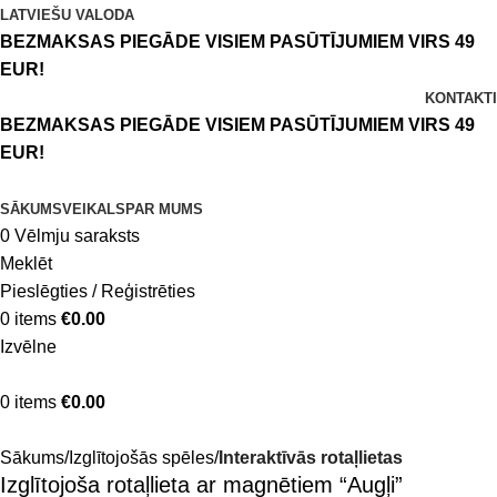
LATVIEŠU VALODA
BEZMAKSAS PIEGĀDE VISIEM PASŪTĪJUMIEM VIRS 49
EUR!
KONTAKTI
BEZMAKSAS PIEGĀDE VISIEM PASŪTĪJUMIEM VIRS 49
EUR!
SĀKUMS
VEIKALS
PAR MUMS
0
Vēlmju saraksts
Meklēt
Pieslēgties / Reģistrēties
0
items
€
0.00
Izvēlne
0
items
€
0.00
Sākums
Izglītojošās spēles
Interaktīvās rotaļlietas
Izglītojoša rotaļlieta ar magnētiem “Augļi”