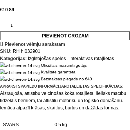
€
10.89
PIEVIENOT GROZAM
Pievienot vēlmju sarakstam
SKU:
RH hi032901
Kategorijas:
Izglītojošās spēles
,
Interaktīvās rotaļlietas
Oficiālais mazumtirgotājs
Kvalitāte garantēta
Bezmaksas piegāde no €49
APRAKSTS
PAPILDU INFORMĀCIJA
ROTAĻLIETAS SPECIFIKĀCIJAS:
Aizraujoša, attīstību veicinošās koka rotaļlieta, lielisks mācību
līdzeklis bērniem, lai attīstītu motoriku un loģisko domāšanu.
Iemāca atpazīt krāsas, skaitļus, burtus un dažādas formas.
SVARS
0.5 kg