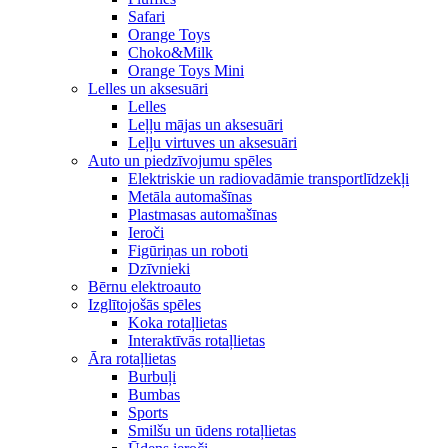
Safari
Orange Toys
Choko&Milk
Orange Toys Mini
Lelles un aksesuāri
Lelles
Leļļu mājas un aksesuāri
Leļļu virtuves un aksesuāri
Auto un piedzīvojumu spēles
Elektriskie un radiovadāmie transportlīdzekļi
Metāla automašīnas
Plastmasas automašīnas
Ieroči
Figūriņas un roboti
Dzīvnieki
Bērnu elektroauto
Izglītojošās spēles
Koka rotaļlietas
Interaktīvās rotaļlietas
Āra rotaļlietas
Burbuļi
Bumbas
Sports
Smilšu un ūdens rotaļlietas