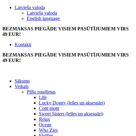
Latviešu valoda
Latviešu valoda
English language
BEZMAKSAS PIEGĀDE VISIEM PASŪTĪJUMIEM VIRS
49 EUR!
Kontakti
BEZMAKSAS PIEGĀDE VISIEM PASŪTĪJUMIEM VIRS
49 EUR!
Sākums
Veikals
Plīšu rotaļlietas
Life
Lucky Doggy (lelles un aksesuāri)
Cotti motti
Sweet Sisters (lelles un aksesuāri)
Relax
Ocean
Who Zies
Fluffies