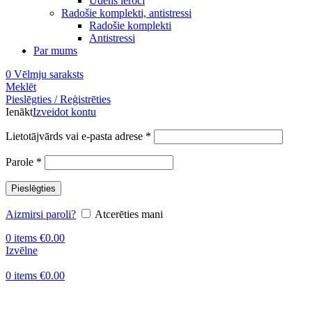
Ūdens ieroči
Radošie komplekti, antistressi
Radošie komplekti
Antistressi
Par mums
0
Vēlmju saraksts
Meklēt
Pieslēgties / Reģistrēties
Ienākt
Izveidot kontu
Obligāts
Lietotājvārds vai e-pasta adrese
*
Obligāts
Parole
*
Pieslēgties
Aizmirsi paroli?
Atcerēties mani
0
items
€
0.00
Izvēlne
0
items
€
0.00