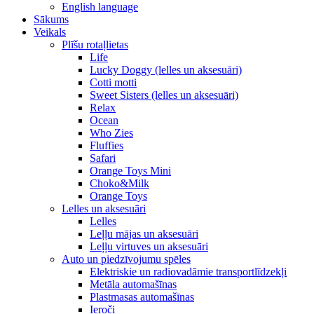
English language
Sākums
Veikals
Plīšu rotaļlietas
Life
Lucky Doggy (lelles un aksesuāri)
Cotti motti
Sweet Sisters (lelles un aksesuāri)
Relax
Ocean
Who Zies
Fluffies
Safari
Orange Toys Mini
Choko&Milk
Orange Toys
Lelles un aksesuāri
Lelles
Leļļu mājas un aksesuāri
Leļļu virtuves un aksesuāri
Auto un piedzīvojumu spēles
Elektriskie un radiovadāmie transportlīdzekļi
Metāla automašīnas
Plastmasas automašīnas
Ieroči