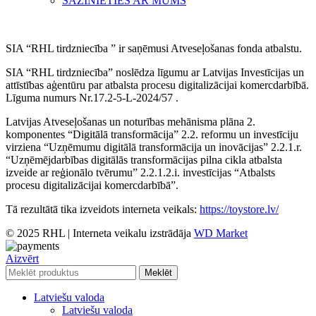
SAZINIETIES AR MUMS
SIA “RHL tirdzniecība ” ir saņēmusi Atveseļošanas fonda atbalstu.
SIA “RHL tirdzniecība” noslēdza līgumu ar Latvijas Investīcijas un
attīstības aģentūru par atbalsta procesu digitalizācijai komercdarbībā.
Līguma numurs Nr.17.2-5-L-2024/57 .
Latvijas Atveseļošanas un noturības mehānisma plāna 2.
komponentes “Digitālā transformācija” 2.2. reformu un investīciju
virziena “Uzņēmumu digitālā transformācija un inovācijas” 2.2.1.r.
“Uzņēmējdarbības digitālās transformācijas pilna cikla atbalsta
izveide ar reģionālo tvērumu” 2.2.1.2.i. investīcijas “Atbalsts
procesu digitalizācijai komercdarbībā”.
Tā rezultātā tika izveidots interneta veikals:
https://toystore.lv/
© 2025 RHL
|
Interneta veikalu izstrādāja
WD Market
Aizvērt
Meklēt
Latviešu valoda
Latviešu valoda