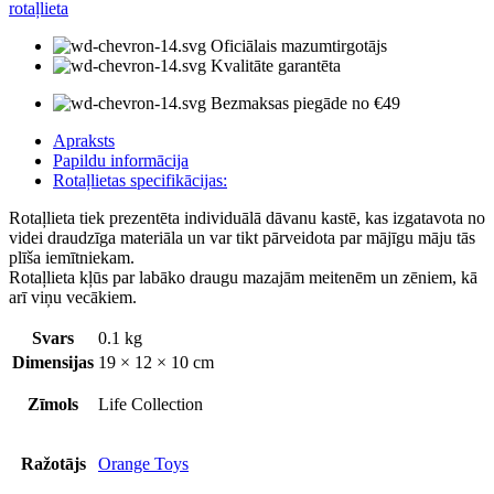
rotaļlieta
Oficiālais mazumtirgotājs
Kvalitāte garantēta
Bezmaksas piegāde no €49
Apraksts
Papildu informācija
Rotaļlietas specifikācijas:
Rotaļlieta tiek prezentēta individuālā dāvanu kastē, kas izgatavota no
videi draudzīga materiāla un var tikt pārveidota par mājīgu māju tās
plīša iemītniekam.
Rotaļlieta kļūs par labāko draugu mazajām meitenēm un zēniem, kā
arī viņu vecākiem.
Svars
0.1 kg
Dimensijas
19 × 12 × 10 cm
Zīmols
Life Collection
Ražotājs
Orange Toys