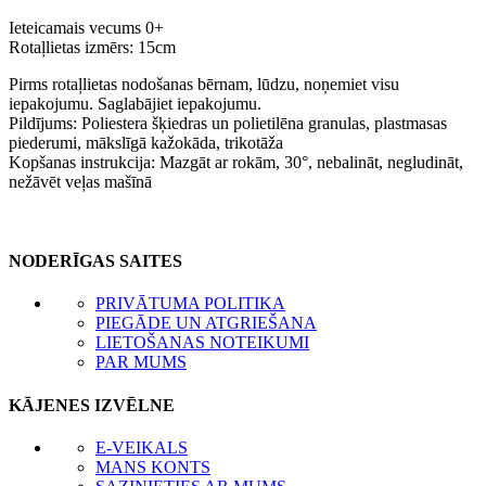
Ieteicamais vecums 0+
Rotaļlietas izmērs: 15cm
Pirms rotaļlietas nodošanas bērnam, lūdzu, noņemiet visu
iepakojumu. Saglabājiet iepakojumu.
Pildījums: Poliestera šķiedras un polietilēna granulas, plastmasas
piederumi, mākslīgā kažokāda, trikotāža
Kopšanas instrukcija: Mazgāt ar rokām, 30°, nebalināt, negludināt,
nežāvēt veļas mašīnā
NODERĪGAS SAITES
PRIVĀTUMA POLITIKA
PIEGĀDE UN ATGRIEŠANA
LIETOŠANAS NOTEIKUMI
PAR MUMS
KĀJENES IZVĒLNE
E-VEIKALS
MANS KONTS