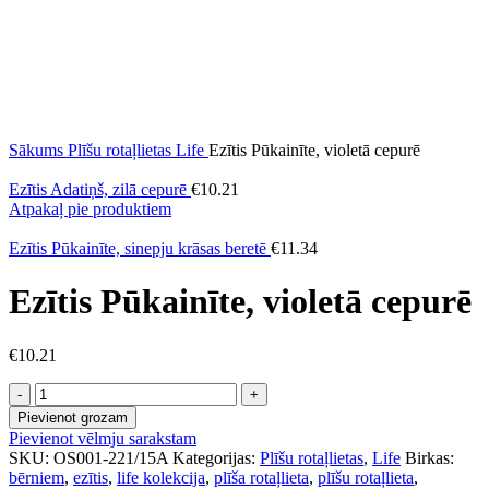
Sākums
Plīšu rotaļlietas
Life
Ezītis Pūkainīte, violetā cepurē
Ezītis Adatiņš, zilā cepurē
€
10.21
Atpakaļ pie produktiem
Ezītis Pūkainīte, sinepju krāsas beretē
€
11.34
Ezītis Pūkainīte, violetā cepurē
€
10.21
Ezītis
Pūkainīte,
Pievienot grozam
violetā
Pievienot vēlmju sarakstam
cepurē
SKU:
OS001-221/15A
Kategorijas:
Plīšu rotaļlietas
,
Life
Birkas:
daudzums
bērniem
,
ezītis
,
life kolekcija
,
plīša rotaļlieta
,
plīšu rotaļlieta
,