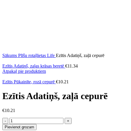
Sākums
Plīšu rotaļlietas
Life
Ezītis Adatiņš, zaļā cepurē
Ezītis Adatiņš, zaļas krāsas beretē
€
11.34
Atpakaļ pie produktiem
Ezītis Pūkainīte, rozā cepurē
€
10.21
Ezītis Adatiņš, zaļā cepurē
€
10.21
Ezītis
Adatiņš,
Pievienot grozam
zaļā