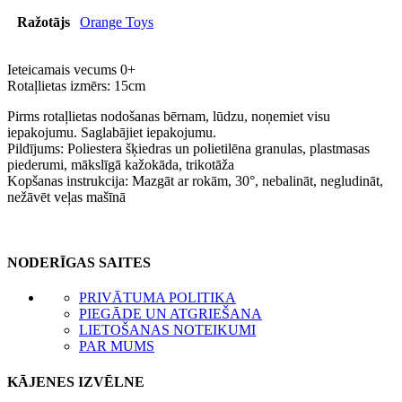
Ražotājs
Orange Toys
Ieteicamais vecums 0+
Rotaļlietas izmērs: 15cm
Pirms rotaļlietas nodošanas bērnam, lūdzu, noņemiet visu
iepakojumu. Saglabājiet iepakojumu.
Pildījums: Poliestera šķiedras un polietilēna granulas, plastmasas
piederumi, mākslīgā kažokāda, trikotāža
Kopšanas instrukcija: Mazgāt ar rokām, 30°, nebalināt, negludināt,
nežāvēt veļas mašīnā
NODERĪGAS SAITES
PRIVĀTUMA POLITIKA
PIEGĀDE UN ATGRIEŠANA
LIETOŠANAS NOTEIKUMI
PAR MUMS
KĀJENES IZVĒLNE