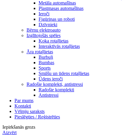
Metāla automašīnas
Plastmasas automašīnas
Ieroči
Figūriņas un roboti
Dzīvnieki
Bērnu elektroauto
Izglītojošās spēles
Koka rotaļlietas
Interaktīvās rotaļlietas
Āra rotaļlietas
Burbuļi
Bumbas
Sports
Smilšu un ūdens rotaļlietas
Ūdens ieroči
Radošie komplekti, antistressi
Radošie komplekti
Antistressi
Par mums
Kontakti
Vēlmju saraksts
Pieslēgties / Reģistrēties
Iepirkšanās grozs
Aizvērt