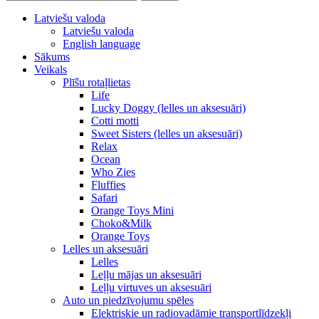
Latviešu valoda
Latviešu valoda
English language
Sākums
Veikals
Plīšu rotaļlietas
Life
Lucky Doggy (lelles un aksesuāri)
Cotti motti
Sweet Sisters (lelles un aksesuāri)
Relax
Ocean
Who Zies
Fluffies
Safari
Orange Toys Mini
Choko&Milk
Orange Toys
Lelles un aksesuāri
Lelles
Leļļu mājas un aksesuāri
Leļļu virtuves un aksesuāri
Auto un piedzīvojumu spēles
Elektriskie un radiovadāmie transportlīdzekļi