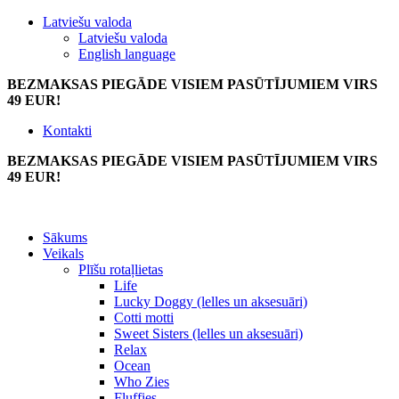
Latviešu valoda
Latviešu valoda
English language
BEZMAKSAS PIEGĀDE VISIEM PASŪTĪJUMIEM VIRS
49 EUR!
Kontakti
BEZMAKSAS PIEGĀDE VISIEM PASŪTĪJUMIEM VIRS
49 EUR!
Sākums
Veikals
Plīšu rotaļlietas
Life
Lucky Doggy (lelles un aksesuāri)
Cotti motti
Sweet Sisters (lelles un aksesuāri)
Relax
Ocean
Who Zies
Fluffies