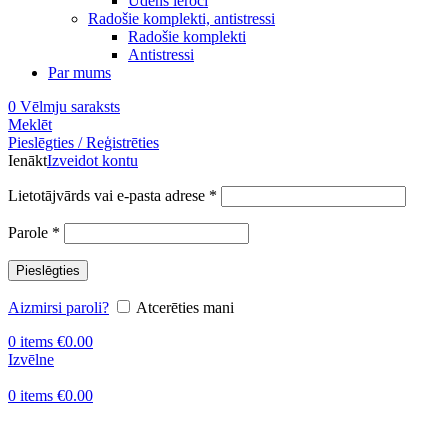
Ūdens ieroči
Radošie komplekti, antistressi
Radošie komplekti
Antistressi
Par mums
0
Vēlmju saraksts
Meklēt
Pieslēgties / Reģistrēties
Ienākt
Izveidot kontu
Obligāts
Lietotājvārds vai e-pasta adrese
*
Obligāts
Parole
*
Pieslēgties
Aizmirsi paroli?
Atcerēties mani
0
items
€
0.00
Izvēlne
0
items
€
0.00