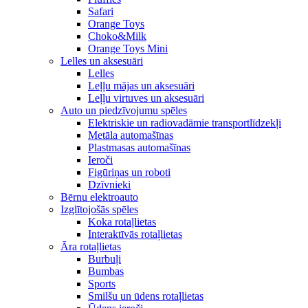
Safari
Orange Toys
Choko&Milk
Orange Toys Mini
Lelles un aksesuāri
Lelles
Leļļu mājas un aksesuāri
Leļļu virtuves un aksesuāri
Auto un piedzīvojumu spēles
Elektriskie un radiovadāmie transportlīdzekļi
Metāla automašīnas
Plastmasas automašīnas
Ieroči
Figūriņas un roboti
Dzīvnieki
Bērnu elektroauto
Izglītojošās spēles
Koka rotaļlietas
Interaktīvās rotaļlietas
Āra rotaļlietas
Burbuļi
Bumbas
Sports
Smilšu un ūdens rotaļlietas