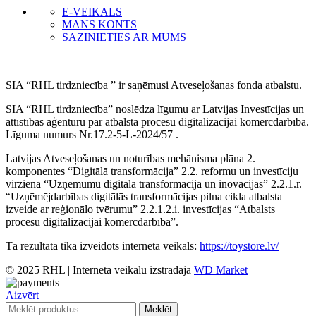
E-VEIKALS
MANS KONTS
SAZINIETIES AR MUMS
SIA “RHL tirdzniecība ” ir saņēmusi Atveseļošanas fonda atbalstu.
SIA “RHL tirdzniecība” noslēdza līgumu ar Latvijas Investīcijas un
attīstības aģentūru par atbalsta procesu digitalizācijai komercdarbībā.
Līguma numurs Nr.17.2-5-L-2024/57 .
Latvijas Atveseļošanas un noturības mehānisma plāna 2.
komponentes “Digitālā transformācija” 2.2. reformu un investīciju
virziena “Uzņēmumu digitālā transformācija un inovācijas” 2.2.1.r.
“Uzņēmējdarbības digitālās transformācijas pilna cikla atbalsta
izveide ar reģionālo tvērumu” 2.2.1.2.i. investīcijas “Atbalsts
procesu digitalizācijai komercdarbībā”.
Tā rezultātā tika izveidots interneta veikals:
https://toystore.lv/
© 2025 RHL
|
Interneta veikalu izstrādāja
WD Market
Aizvērt
Meklēt