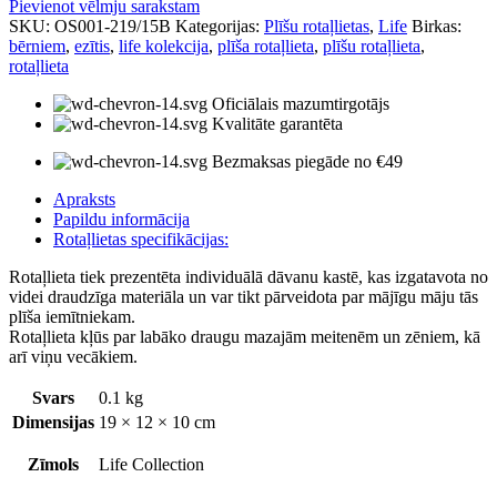
Pievienot vēlmju sarakstam
cepurē
SKU:
OS001-219/15B
Kategorijas:
Plīšu rotaļlietas
,
Life
Birkas:
daudzums
bērniem
,
ezītis
,
life kolekcija
,
plīša rotaļlieta
,
plīšu rotaļlieta
,
rotaļlieta
Oficiālais mazumtirgotājs
Kvalitāte garantēta
Bezmaksas piegāde no €49
Apraksts
Papildu informācija
Rotaļlietas specifikācijas:
Rotaļlieta tiek prezentēta individuālā dāvanu kastē, kas izgatavota no
videi draudzīga materiāla un var tikt pārveidota par mājīgu māju tās
plīša iemītniekam.
Rotaļlieta kļūs par labāko draugu mazajām meitenēm un zēniem, kā
arī viņu vecākiem.
Svars
0.1 kg
Dimensijas
19 × 12 × 10 cm
Zīmols
Life Collection