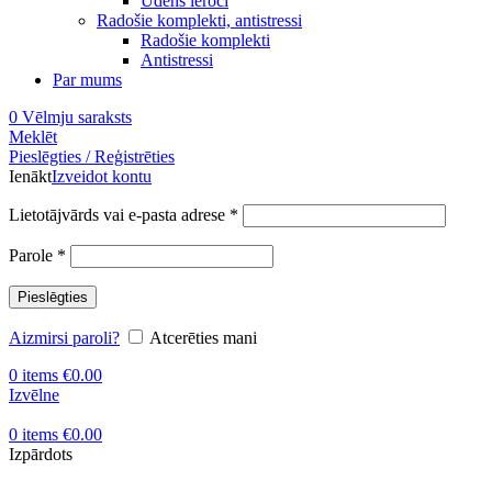
Ūdens ieroči
Radošie komplekti, antistressi
Radošie komplekti
Antistressi
Par mums
0
Vēlmju saraksts
Meklēt
Pieslēgties / Reģistrēties
Ienākt
Izveidot kontu
Obligāts
Lietotājvārds vai e-pasta adrese
*
Obligāts
Parole
*
Pieslēgties
Aizmirsi paroli?
Atcerēties mani
0
items
€
0.00
Izvēlne
0
items
€
0.00
Izpārdots