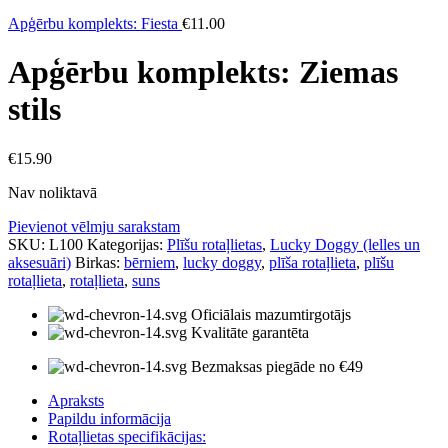
Apģērbu komplekts: Fiesta
€
11.00
Apģērbu komplekts: Ziemas
stils
€
15.90
Nav noliktavā
Pievienot vēlmju sarakstam
SKU:
L100
Kategorijas:
Plīšu rotaļlietas
,
Lucky Doggy (lelles un
aksesuāri)
Birkas:
bērniem
,
lucky doggy
,
plīša rotaļlieta
,
plīšu
rotaļlieta
,
rotaļlieta
,
suns
Oficiālais mazumtirgotājs
Kvalitāte garantēta
Bezmaksas piegāde no €49
Apraksts
Papildu informācija
Rotaļlietas specifikācijas: