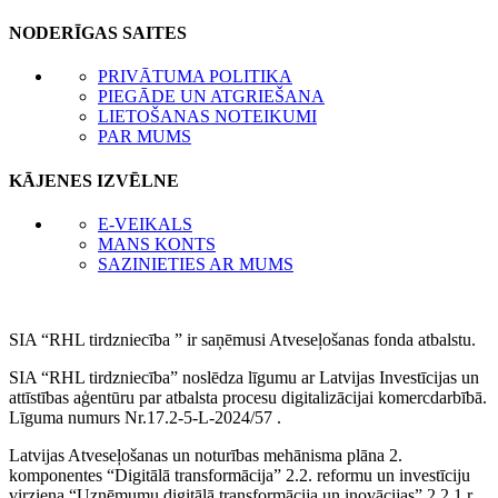
NODERĪGAS SAITES
PRIVĀTUMA POLITIKA
PIEGĀDE UN ATGRIEŠANA
LIETOŠANAS NOTEIKUMI
PAR MUMS
KĀJENES IZVĒLNE
E-VEIKALS
MANS KONTS
SAZINIETIES AR MUMS
SIA “RHL tirdzniecība ” ir saņēmusi Atveseļošanas fonda atbalstu.
SIA “RHL tirdzniecība” noslēdza līgumu ar Latvijas Investīcijas un
attīstības aģentūru par atbalsta procesu digitalizācijai komercdarbībā.
Līguma numurs Nr.17.2-5-L-2024/57 .
Latvijas Atveseļošanas un noturības mehānisma plāna 2.
komponentes “Digitālā transformācija” 2.2. reformu un investīciju
virziena “Uzņēmumu digitālā transformācija un inovācijas” 2.2.1.r.