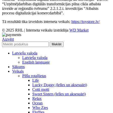
“Uzņēmējdarbības digitālās transformācijas pilna cikla atbalsta
izveide ar reģionālo tvērumu” 2.2.1.2.i. investīcijas “Atbalsts
procesu digitalizācijai komercdarbībā”.
Tā rezultātā tika izveidots interneta veikals:
https://toystore.lv/
© 2025 RHL
|
Interneta veikalu izstrādāja
WD Market
Aizvērt
Meklēt
Latviešu valoda
Latviešu valoda
English language
Sākums
Veikals
Plīšu rotaļlietas
Life
Lucky Doggy (lelles un aksesuāri)
Cotti motti
Sweet Sisters (lelles un aksesuāri)
Relax
Ocean
Who Zies
Fluffies