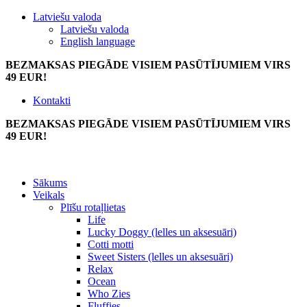
Latviešu valoda
Latviešu valoda
English language
BEZMAKSAS PIEGĀDE VISIEM PASŪTĪJUMIEM VIRS
49 EUR!
Kontakti
BEZMAKSAS PIEGĀDE VISIEM PASŪTĪJUMIEM VIRS
49 EUR!
Sākums
Veikals
Plīšu rotaļlietas
Life
Lucky Doggy (lelles un aksesuāri)
Cotti motti
Sweet Sisters (lelles un aksesuāri)
Relax
Ocean
Who Zies
Fluffies