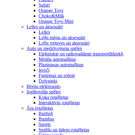
Safari
Orange Toys
Choko&Milk
Orange Toys Mini
Lelles un aksesuāri
Lelles
Leļļu mājas un aksesuāri
Leļļu virtuves un aksesuāri
Auto un piedzīvojumu spēles
Elektriskie un radiovadāmie transportlīdzekļi
Metāla automašīnas
Plastmasas automašīnas
Ieroči
Figūriņas un roboti
Dzīvnieki
Bērnu elektroauto
Izglītojošās spēles
Koka rotaļlietas
Interaktīvās rotaļlietas
Āra rotaļlietas
Burbuļi
Bumbas
Sports
Smilšu un ūdens rotaļlietas