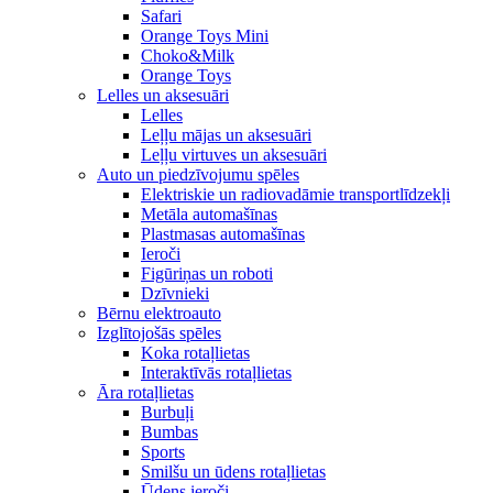
Safari
Orange Toys Mini
Choko&Milk
Orange Toys
Lelles un aksesuāri
Lelles
Leļļu mājas un aksesuāri
Leļļu virtuves un aksesuāri
Auto un piedzīvojumu spēles
Elektriskie un radiovadāmie transportlīdzekļi
Metāla automašīnas
Plastmasas automašīnas
Ieroči
Figūriņas un roboti
Dzīvnieki
Bērnu elektroauto
Izglītojošās spēles
Koka rotaļlietas
Interaktīvās rotaļlietas
Āra rotaļlietas
Burbuļi
Bumbas
Sports
Smilšu un ūdens rotaļlietas
Ūdens ieroči