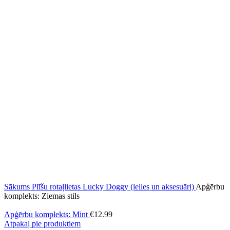
Sākums
Plīšu rotaļlietas
Lucky Doggy (lelles un aksesuāri)
Apģērbu
komplekts: Ziemas stils
Apģērbu komplekts: Mint
€
12.99
Atpakaļ pie produktiem