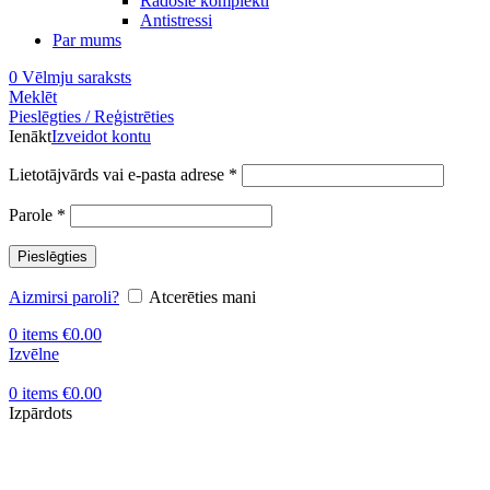
Radošie komplekti
Antistressi
Par mums
0
Vēlmju saraksts
Meklēt
Pieslēgties / Reģistrēties
Ienākt
Izveidot kontu
Obligāts
Lietotājvārds vai e-pasta adrese
*
Obligāts
Parole
*
Pieslēgties
Aizmirsi paroli?
Atcerēties mani
0
items
€
0.00
Izvēlne
0
items
€
0.00
Izpārdots