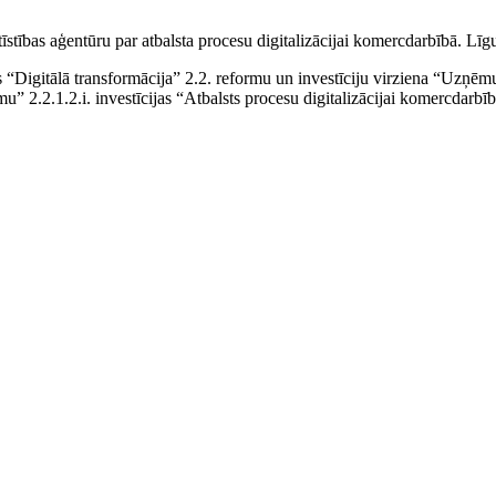
tīstības aģentūru par atbalsta procesu digitalizācijai komercdarbībā. 
Digitālā transformācija” 2.2. reformu un investīciju virziena “Uzņēmu
umu” 2.2.1.2.i. investīcijas “Atbalsts procesu digitalizācijai komercdarbīb