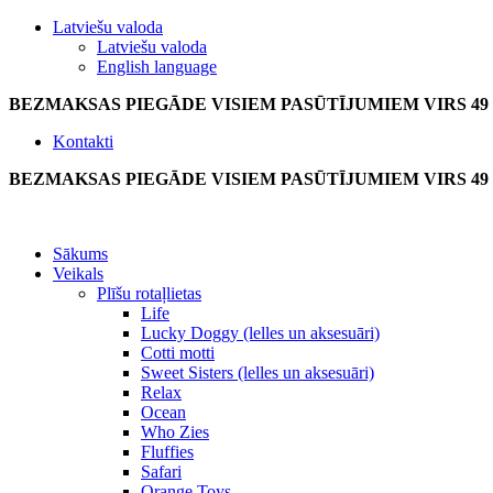
Latviešu valoda
Latviešu valoda
English language
BEZMAKSAS PIEGĀDE VISIEM PASŪTĪJUMIEM VIRS 49
Kontakti
BEZMAKSAS PIEGĀDE VISIEM PASŪTĪJUMIEM VIRS 49
Sākums
Veikals
Plīšu rotaļlietas
Life
Lucky Doggy (lelles un aksesuāri)
Cotti motti
Sweet Sisters (lelles un aksesuāri)
Relax
Ocean
Who Zies
Fluffies
Safari
Orange Toys