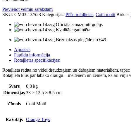
Pievienot vēlmju sarakstam
SKU:
CM03-13/S23
Kategorijas:
Plīšu rotaļlietas
,
Cotti motti
Birkas:
Oficiālais mazumtirgotājs
Kvalitāte garantēta
Bezmaksas piegāde no €49
Apraksts
Papildu informācija
Rotaļlietas specifikācijas:
Rotaļlieta radīta no videi draudzīgiem un dabīgiem materiāliem, tāpēc
Rotaļlieta kļūs par labāko draugu – meitenēm un zēniem, kā arī viņu 
Svars
0.8 kg
Dimensijas
33 × 12.5 × 8.5 cm
Zīmols
Cotti Motti
Ražotājs
Orange Toys