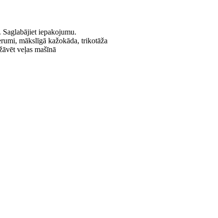
. Saglabājiet iepakojumu.
derumi, mākslīgā kažokāda, trikotāža
ežāvēt veļas mašīnā