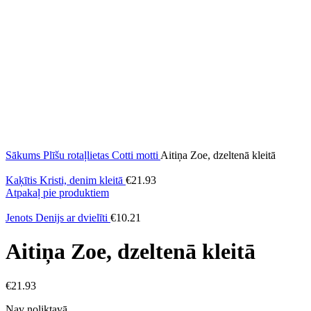
Sākums
Plīšu rotaļlietas
Cotti motti
Aitiņa Zoe, dzeltenā kleitā
Kaķītis Kristi, denim kleitā
€
21.93
Atpakaļ pie produktiem
Jenots Denijs ar dvielīti
€
10.21
Aitiņa Zoe, dzeltenā kleitā
€
21.93
Nav noliktavā