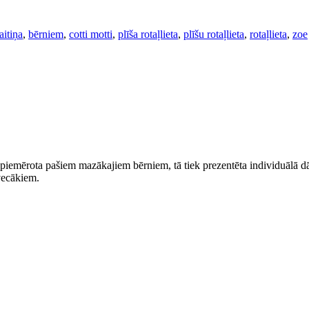
aitiņa
,
bērniem
,
cotti motti
,
plīša rotaļlieta
,
plīšu rotaļlieta
,
rotaļlieta
,
zoe
 piemērota pašiem mazākajiem bērniem, tā tiek prezentēta individuālā dā
vecākiem.