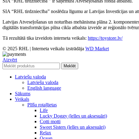
SIA “RHL tirdzniecība ” ir saņēmusi Atveseļošanas fonda atbalstu.
SIA “RHL tirdzniecība” noslēdza līgumu ar Latvijas Investīcijas un at
Latvijas Atveseļošanas un noturības mehānisma plāna 2. komponentes “
digitālās transformācijas pilna cikla atbalsta izveide ar reģionālo tvēr
Tā rezultātā tika izveidots interneta veikals:
https://toystore.lv/
© 2025 RHL
|
Interneta veikalu izstrādāja
WD Market
Aizvērt
Meklēt
Latviešu valoda
Latviešu valoda
English language
Sākums
Veikals
Plīšu rotaļlietas
Life
Lucky Doggy (lelles un aksesuāri)
Cotti motti
Sweet Sisters (lelles un aksesuāri)
Relax
Ocean