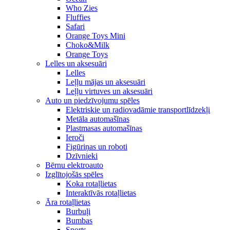
Who Zies
Fluffies
Safari
Orange Toys Mini
Choko&Milk
Orange Toys
Lelles un aksesuāri
Lelles
Leļļu mājas un aksesuāri
Leļļu virtuves un aksesuāri
Auto un piedzīvojumu spēles
Elektriskie un radiovadāmie transportlīdzekļi
Metāla automašīnas
Plastmasas automašīnas
Ieroči
Figūriņas un roboti
Dzīvnieki
Bērnu elektroauto
Izglītojošās spēles
Koka rotaļlietas
Interaktīvās rotaļlietas
Āra rotaļlietas
Burbuļi
Bumbas
Sports