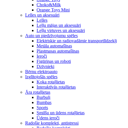
Choko&Milk
Orange Toys Mini
Lelles un aksesuāri
Lelles
Leļļu mājas un aksesuāri
Leļļu virtuves un aksesuāri
Auto un piedzīvojumu spēles
Elektriskie un radiovadāmie transportlīdzekļi
Metāla automašīnas
Plastmasas automašīnas
Ieroči
Figūriņas un roboti
Dzīvnieki
Bērnu elektroauto
Izglītojošās spēles
Koka rotaļlietas
Interaktīvās rotaļlietas
Āra rotaļlietas
Burbuļi
Bumbas
Sports
Smilšu un ūdens rotaļlietas
Ūdens ieroči
Radošie komplekti, antistressi